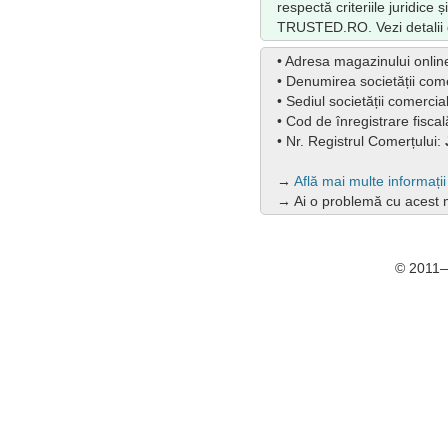
respectă criteriile juridice 
TRUSTED.RO. Vezi detalii
• Adresa magazinului onlin
• Denumirea societății com
• Sediul societății comercia
• Cod de înregistrare fisca
• Nr. Registrul Comerțului:
→
Află mai multe informaț
→ Ai o problemă cu acest
© 2011